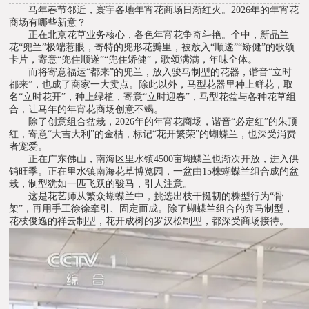
马年春节邻近，寰宇各地年宵花商场日渐红火。2026年的年宵花
商场有哪些新意？
正在北京花草业务核心，各色年宵花争奇斗艳。个中，新品兰
花“兜兰”极端惹眼，奇特的兜形花瓣里，被放入“顺遂”“矫健”的歌颂
卡片，寄意“兜住顺遂”“兜住矫健”，歌颂满满，年味全体。
而将寄意福运“都来”的兜兰，放入骏马制型的花器，谐音“立时
都来”，也成了商家一大卖点。除此以外，马型花器里种上鲜花，取
名“立时花开”，种上绿植，寄意“立时迎春”，马型花盆与各种花草组
合，让马年的年宵花商场创意不竭。
除了创意组合盆栽，2026年的年宵花商场，谐音“必定红”的朱顶
红，寄意“大吉大利”的金桔，标记“花开繁荣”的蝴蝶兰，也深受消费
者宠爱。
正在广东佛山，南海区里水镇4500亩蝴蝶兰也渐次开放，进入供
销旺季。正在里水镇南海花草博览园，一盆由15株蝴蝶兰组合成的盆
栽，制型犹如一匹飞跃的骏马，引人注意。
这是花艺师从繁众蝴蝶兰中，挑选出枝干挺韧的株型行为“骨
架”，再用手工徐徐牵引、固定而成。除了蝴蝶兰组合的奔马制型，
花枝俊逸的祥云制型，花开成树的罗汉松制型，都深受商场接待。