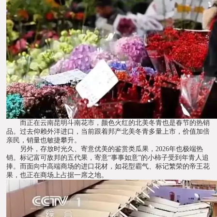
而正在云南昆明斗南花市，颜色火红的北美冬青也是春节的热销
品。过去仰赖外洋进口，当前跟着邦产北美冬青多量上市，价值加倍
亲民，销量也敏捷攀升。
另外，存放时光久、寄意优美的鉴赏类瓜果，2026年也极端热
销。标记富可敌邦的五代果，寄意“事事如意”的小柿子受到年青人追
捧。而面向中高端商场的进口花材，如花型霸气、标记繁荣的帝王花
果，也正在商场上占据一席之地。