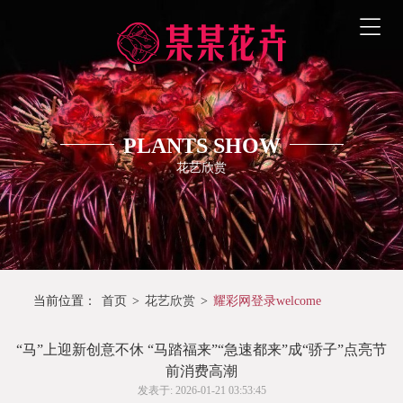
PLANTS SHOW
花艺欣赏
当前位置：
首页
>
花艺欣赏
>
耀彩网登录welcome
“马”上迎新创意不休 “马踏福来”“急速都来”成“骄子”点亮节
前消费高潮
发表于: 2026-01-21 03:53:45