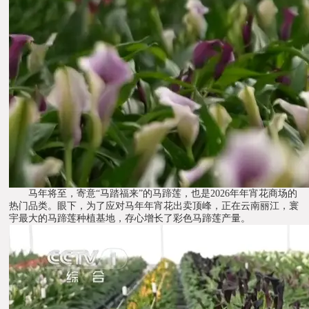
马年将至，寄意“马踏福来”的马蹄莲，也是2026年年宵花商场的
热门品类。眼下，为了应对马年年宵花出卖顶峰，正在云南丽江，寰
宇最大的马蹄莲种植基地，存心增长了彩色马蹄莲产量。