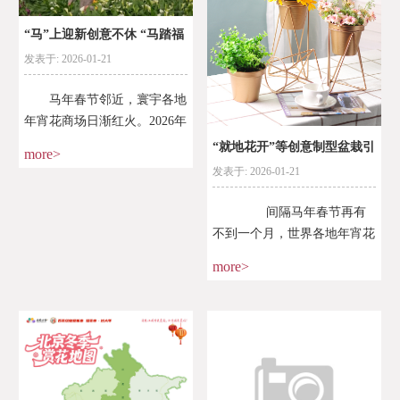
“马”上迎新创意不休 “马踏福
发表于: 2026-01-21
来”“急速
马年春节邻近，寰宇各地
年宵花商场日渐红火。2026年
的年宵花商场有哪些新意？
“就地花开”等创意制型盆栽引
more>
正在北京花草业务核心，
发表于: 2026-01-21
颈北京年宵花
各色年宵花争奇斗艳。个中，
新品兰花“兜
间隔马年春节再有
不到一个月，世界各地年宵花
商场日渐红火。正在北京，喜
more>
庆花草植入五花马制型