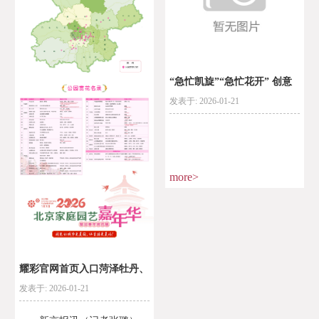
“急忙凯旋”“急忙花开” 创意
发表于: 2026-01-21
制型盆栽引
more>
耀彩官网首页入口菏泽牡丹、
发表于: 2026-01-21
漳州水仙进京北