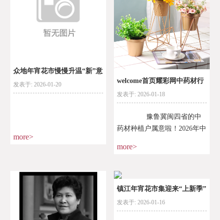
众地年宵花市慢慢升温“新”意
welcome首页耀彩网中药材行
发表于: 2026-01-20
显示 “线上
发表于: 2026-01-18
情指南！
豫鲁冀闽四省的中
药材种植户属意啦！2026年中
more>
药材商场迎来构造性调
more>
度，“优质优价、南北极
镇江年宵花市集迎来“上新季”
发表于: 2026-01-16