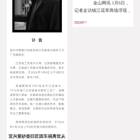
金山网讯 1月6日，
记者走访镇江花草商场浮现，
各式年宵花已延续“登台亮
more>
相”，姹紫嫣红中漾
宜兴紫砂壶巨匠因车祸离世从