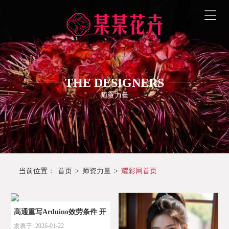
THE DESIGNERS
师资力量
当前位置：
首页
>
师资力量
>
耀彩网首页
高通重写Arduino效劳条件 开
发表于: 2026-01-22
源社区