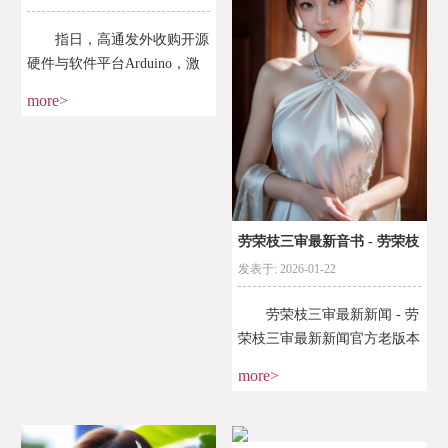
指日，高通发外收购开源
硬件与软件平台Arduino，激
发社区对“Arduino已死”的忧
more>
虑。据纽约电子产物供应商
Adafruit Industrie
劳荣枝三审最新音书 - 劳荣枝
发表于: 2026-01-22
三审最新音
劳荣枝三审最新新闻 - 劳
荣枝三审最新新闻官方老版本
下载V.2.13.14 - 月亮下载站
more>
克日，农业乡村部、水利
部、应急管制部、中邦气候