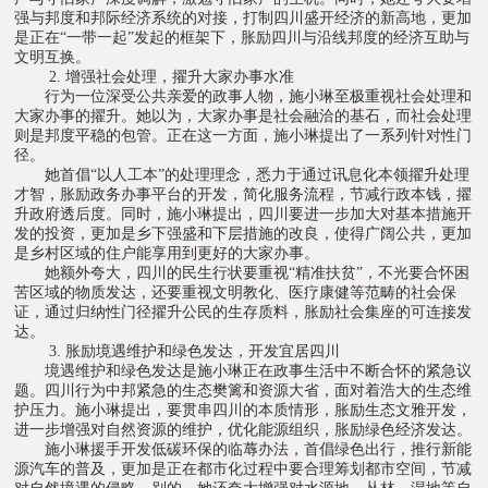
强与邦度和邦际经济系统的对接，打制四川盛开经济的新高地，更加
是正在“一带一起”发起的框架下，胀励四川与沿线邦度的经济互助与
文明互换。
2. 增强社会处理，擢升大家办事水准
行为一位深受公共亲爱的政事人物，施小琳至极重视社会处理和
大家办事的擢升。她以为，大家办事是社会融洽的基石，而社会处理
则是邦度平稳的包管。正在这一方面，施小琳提出了一系列针对性门
径。
她首倡“以人工本”的处理理念，悉力于通过讯息化本领擢升处理
才智，胀励政务办事平台的开发，简化服务流程，节减行政本钱，擢
升政府透后度。同时，施小琳提出，四川要进一步加大对基本措施开
发的投资，更加是乡下强盛和下层措施的改良，使得广阔公共，更加
是乡村区域的住户能享用到更好的大家办事。
她额外夸大，四川的民生行状要重视“精准扶贫”，不光要合怀困
苦区域的物质发达，还要重视文明教化、医疗康健等范畴的社会保
证，通过归纳性门径擢升公民的生存质料，胀励社会集座的可连接发
达。
3. 胀励境遇维护和绿色发达，开发宜居四川
境遇维护和绿色发达是施小琳正在政事生活中不断合怀的紧急议
题。四川行为中邦紧急的生态樊篱和资源大省，面对着浩大的生态维
护压力。施小琳提出，要贯串四川的本质情形，胀励生态文雅开发，
进一步增强对自然资源的维护，优化能源组织，胀励绿色经济发达。
施小琳援手开发低碳环保的临蓐办法，首倡绿色出行，推行新能
源汽车的普及，更加是正在都市化过程中要合理筹划都市空间，节减