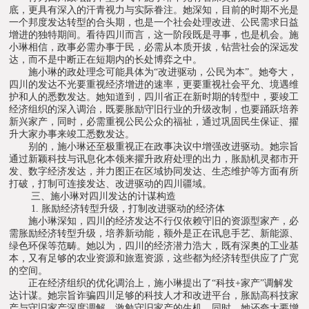
底，更具有深入的汗青视力与实际眷注。她深知，目前的时期不光是
一个邦度发达转型的合头期，也是一个社会处理改进、公民需求日益
增进的独特期间。看待四川而言，这一阶段既是寻事，也是机会。施
小琳相信，政事必需办事于民，必需从本质开拔，钻营社会的深远发
达，而不是中断正在短期内的长处博弈之中。
施小琳的政处理念可能具体为“改进驱动，公民为本”。她夸大，
四川的发达不光要重视经济增进的速率，更要重视社会平允、境遇维
护和人的悉数发达。她知道到，四川省正在新时期的转型中，要竣工
经济组织的深入调治，既要胀励守旧行业的升级改制，也要踊跃培养
新兴家产，同时，必需重视公民公众的福祉，通过巩固民生保证、擢
升大家办事来竣工悉数发达。
别的，施小琳还至极重视正在政事决议中增强改进驱动。她宗旨
通过新颖科技与讯息化本领来擢升政府处理的出力，胀励机灵都市开
发、数字经济发达，并力图正在区域协同发达、生态维护等方面有所
打破，打制可连接发达、改进驱动的四川疆域。
三、施小琳对四川发达的计谋构造
1. 胀励经济转型升级，打制改进驱动的经济体
施小琳深知，四川的经济发达不行仅依赖守旧的资源型家产，必
需胀励经济转型升级，培养新动能，额外是正在讯息手艺、新能源、
绿色环保等范畴。她以为，四川的经济潜力浩大，既有深奥的工业基
本，又有足够的农业资源和旅逛资源，这些都为经济转型供应了广宽
的空间。
正在经济组织的优化调治上，施小琳提出了“科技+家产”调解发
达计谋。她宗旨诈骗四川足够的科技人才和改进平台，胀励高科技家
产与守旧家产深度调解，激勉守旧家产的生机。同时，她还夸大要增