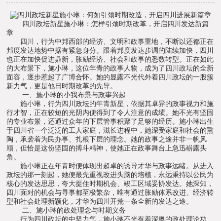
四川政坛新星施小琳：怎样引颈时期改革，开启四川发达新篇
章
四川，行为中邦西部的经济、文明和政事重地，不断以还都正在
邦度发达地势中据有紧急身分。跟着邦度发达步调的陆续加快，四川
也正在加快促进鼎新，胀励经济、社会和政事的悉数转型。正在如此
的大布景下，施小琳，这位年青的政事人物，成为了四川政坛的全新
面容，逐步惹起了广博合怀。她的显露不光代外着四川政坛的一股簇
新力气，更是他日时期改革的先导。
一、施小琳的小我布景与政事兴起
施小琳，行为四川政坛的年青新星，依据其卓异的政事视力和施
行才智，正在较短的光阴内便得到了令人注意的成绩。她不光有坚固
的专业布景，还通过众年的下层管事积聚了足够的经历。施小琳出生
于四川省一个泛泛的工人家庭，滋长进程中，她深受家庭和社会的熏
陶，承袭着为民办事、扎根下层的理念。她的政事之途并非一帆风
顺，但恰是这份坚固的搏斗精神，使她正在政事舞台上急迅崭露头
角。
施小琳正在年青时便体现出超卓的诱导才华与政事远睹。从进入
政坛的那一刻起，她便最先重视改进头脑的培植，永远秉持以公民为
核心的发达思思，夸大捉住时期机会、竣工区域妥协发达。她深知，
四川面对的机会与寻事都至极繁杂，唯有通过胀励体系改进、经济转
型和社会处理新颖化，才华为四川开荒一条全新的发达之途。
二、施小琳的政处理念与时期义务
行为四川政坛的中坚力气，施小琳不光有着深奥的政处理论功