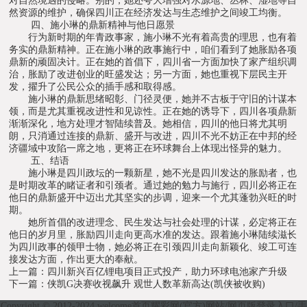
对自然境遇的侵略。别的，她还夸大增强对水源地、丛林、湿地等自
然资源的维护，确保四川正在经济发达与生态维护之间竣工均衡。
四、施小琳的鼎新精神与他日愿景
行为新时期的年青政事家，施小琳不光有着高贵的理思，也有着
务实的鼎新精神。正在施小琳的政事施行中，咱们看到了她胀励各项
鼎新的顽固决计。正在她的首倡下，四川省一方面加快了家产组织调
治，胀励了改进创业的旺盛发达；另一方面，她也重视下层民主开
发，擢升了公民公众的插手感和取得感。
施小琳的鼎新思绪昭彰、门径灵便，她并不古板于守旧的计谋本
领，而是尤其重视改进性和见谅性。正在她的诱导下，四川各项鼎新
渐渐深化，地方处理才智陆续普及。她相信，四川的他日将尤其明
朗，只消通过连接的鼎新、盛开与改进，四川不光不妨正在中邦的经
济疆域中攻陷一席之地，更将正在环球舞台上体现出怪异的魅力。
五、结语
施小琳是四川政坛的一颗新星，她不光是四川发达的胀励者，也
是时期改革的睹证者和引颈者。通过她的勉力与施行，四川必将正在
他日的鼎新盛开中迈出尤其坚实的步调，迎来一个尤其蓬勃兴旺的时
期。
她所首倡的改进理念、民生发达与社会处理的计谋，必定将正在
他日的岁月里，胀励四川走向更高水准的发达。跟着施小琳陆续滋长
为四川政事的领甲士物，她必将正在引颈四川走向新颖化、竣工可连
接发达方面，作出更大的奉献。
上一篇：四川新兴百亿锂电项目正式投产，助力环球电池家产升级
下一篇：侠凯G决赛收视飙升 观世人数革新高达(凯侠被收购)
Copyright © 2012-2024 welcome首页耀彩网(官方)网站/网页版登录入口/手